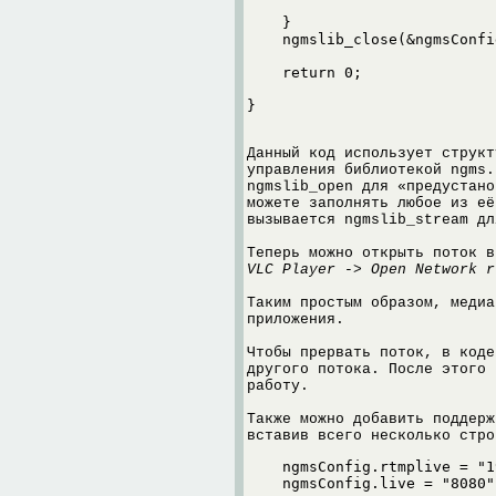
    }

    ngmslib_close(&ngmsConfig
    return 0;

}
Данный код использует структ
управления библиотекой ngms.
ngmslib_open для «предустано
можете заполнять любое из её
вызывается ngmslib_stream дл
Теперь можно открыть поток в
VLC Player -> Open Network r
Таким простым образом, медиа
приложения.
Чтобы прервать поток, в коде
другого потока. После этого 
работу.
Также можно добавить поддерж
вставив всего несколько стро
    ngmsConfig.rtmplive = "19
    ngmsConfig.live = "8080"