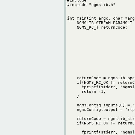
#include 
#include "ngmslib.h"

int main(int argc, char *argv
    NGMSLIB_STREAM_PARAMS_T 
    NGMS_RC_T returnCode;

    returnCode = ngmslib_ope
    if(NGMS_RC_OK != returnCo
      fprintf(stderr, "ngmsl
      return -1;

    }

    ngmsConfig.inputs[0] = "
    ngmsConfig.output = "rtp
    returnCode = ngmslib_str
    if(NGMS_RC_OK != returnCo
      fprintf(stderr, "ngmsl