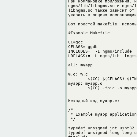
При компановке приложения, н
ngms/lib/libngms.so и ngms/l
libngms.so также зависит от 
указать в опциях компановщик
Вот простой makefile, исполь
#Example Makefile

CC=gcc

CFLAGS=-ggdb

INCLUDES+= -I ngms/include

LDFLAGS+= -L ngms/lib -lngms
all: myapp

%.o: %.c

        $(CC) $(CFLAGS) $(IN
myapp: myapp.o

        $(CC) -fpic -o myapp
Исходный код myapp.c:
/*

 * Example myapp application

 */

typedef unsigned int uint32_t
typedef unsigned long long u