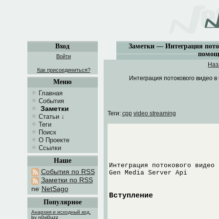
Вход
Заметки — Интеграция пото
помощ
Войти
Наз
Как присоединиться?
Интеграция потокового видео в
Меню
Главная
События
Заметки
Теги:
cpp
video streaming
Статьи
↓
Теги
Поиск
О Проекте
Ссылки
Наше
Интеграция потокового видео 
События по RSS
Gen Media Server Api
Заметки по RSS
NetSago
Вступление
Популярное
Анархия и исходный код.
by n0xi0uzz