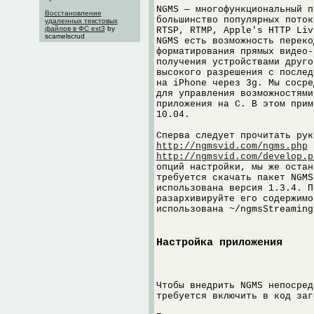
NGMS — многофункциональный п
Восстановление
большинство популярных поток
удаленных текстовых
файлов в ФС ext3
by
RTSP, RTMP, Apple's HTTP Liv
scamelscrud
NGMS есть возможность переко
форматирования прямых видео-
получения устройствами друго
высокого разрешения с послед
на iPhone через 3g. Мы сосре
для управления возможностями
приложения на C. В этом прим
10.04.
Сперва следует прочитать рук
http://ngmsvid.com/ngms.php
и
http://ngmsvid.com/develop.p
опций настройки, мы же остан
требуется скачать пакет NGMS
использована версия 1.3.4. П
разархивируйте его содержимо
использована ~/ngmsStreaming
Настройка приложения
Чтобы внедрить NGMS непосред
требуется включить в код заг