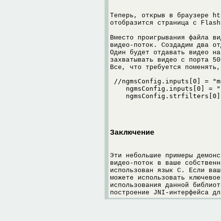
Теперь, открыв в браузере ht
отобразится страница с Flash
Вместо проигрывания файла ви
видео-поток. Создадим два от
Один будет отдавать видео на
захватывать видео с порта 50
Все, что требуется поменять,
 //ngmsConfig.inputs[0] = "m
    ngmsConfig.inputs[0] = "
    ngmsConfig.strfilters[0]
Заключение
Эти небольшие примеры демонс
видео-поток в ваше собственн
использован язык C. Если ваш
можете использовать ключевое
использования данной библиот
построение JNI-интерфейса дл