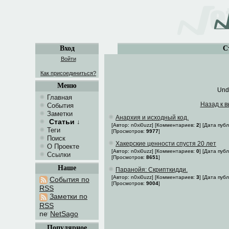
Вход
С
Войти
Как присоединиться?
Меню
Und
Главная
Назад к 
События
Заметки
Анархия и исходный код.
Статьи
↓
[Автор: n0xi0uzz] [Комментариев:
2
] [Дата пуб
Теги
[Просмотров:
9977
]
Поиск
Хакерские ценности спустя 20 лет
О Проекте
[Автор: n0xi0uzz] [Комментариев:
0
] [Дата пуб
Ссылки
[Просмотров:
8651
]
Наше
Паранойя: Скрипткидди.
[Автор: n0xi0uzz] [Комментариев:
3
] [Дата пуб
События по
[Просмотров:
9004
]
RSS
Заметки по
RSS
NetSago
Популярное