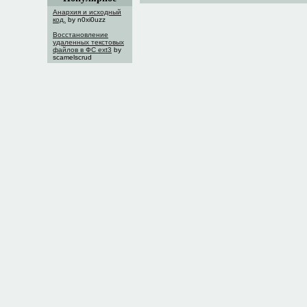
Анархия и исходный
код.
by n0xi0uzz
Восстановление
удаленных текстовых
файлов в ФС ext3
by
scamelscrud