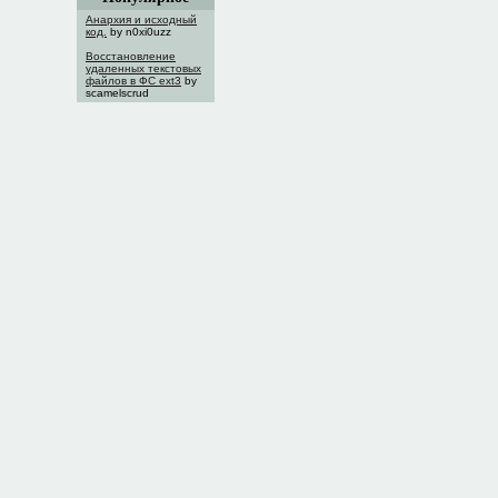
Анархия и исходный
код.
by n0xi0uzz
Восстановление
удаленных текстовых
файлов в ФС ext3
by
scamelscrud