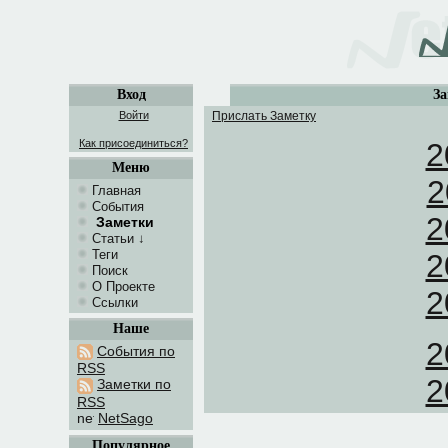
Вход
За
Войти
Прислать Заметку
Как присоединиться?
2
Меню
2
Главная
События
2
Заметки
Статьи
↓
Теги
2
Поиск
О Проекте
2
Ссылки
Наше
2
События по
RSS
2
Заметки по
RSS
NetSago
Популярное