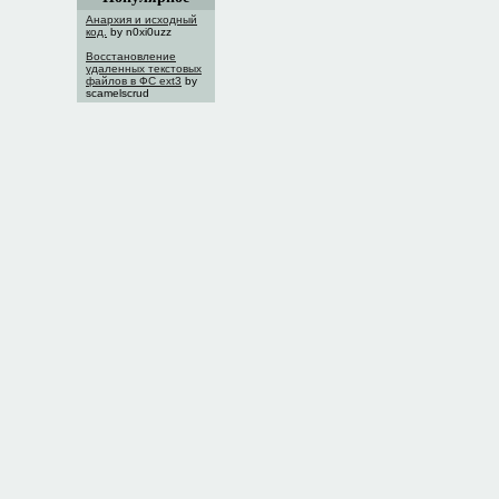
Анархия и исходный
код.
by n0xi0uzz
Восстановление
удаленных текстовых
файлов в ФС ext3
by
scamelscrud