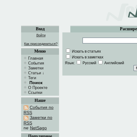
Вход
Расшире
Войти
Как присоединиться?
Меню
Искать в статьях
Искать в заметках
Главная
События
Язык:
Русский
Английский
Заметки
Статьи
↓
Теги
Поиск
О Проекте
Ссылки
Наше
События по
RSS
Заметки по
RSS
NetSago
Популярное