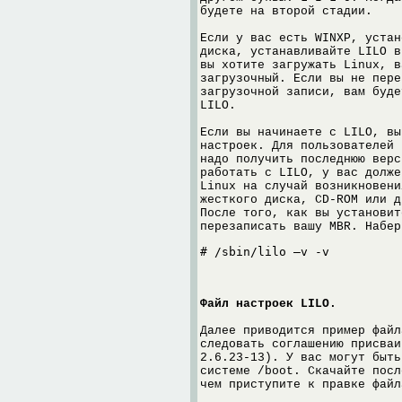
будете на второй стадии.
Если у вас есть WINXP, устан
диска, устанавливайте LILO в
вы хотите загружать Linux, в
загрузочный. Если вы не пере
загрузочной записи, вам буде
LILO.
Если вы начинаете с LILO, вы
настроек. Для пользователей 
надо получить последнюю вер
работать с LILO, у вас долже
Linux на случай возникновени
жесткого диска, CD-ROM или д
После того, как вы установит
перезаписать вашу MBR. Набер
# /sbin/lilo –v -v
Файл настроек LILO.
Далее приводится пример файл
следовать соглашению присваи
2.6.23-13). У вас могут быть
системе /boot. Скачайте пос
чем приступите к правке файл