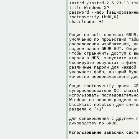
initrd /initrd-2.6.23-13.img

title Windows XP

password --md5 [зашифрованны
rootnoverify (hd0,0)

chainloader +1
Опция default сообщает GRUB,
умолчанию по прошествии тайм
расположения изображения, ко
заднем плане GRUB GUI. Опция
чтобы ограничить доступ к вы
пароля в MD5, запустите утил
Скопируйте результат в файл 
различные пароли для каждой 
указывает файл, который буде
качестве первоначального дис
Опция rootnoverify просит GR
суперпользователя ОС. chainl
использовать последовательно
Windows на первом разделе же
blocklist notation для считы
раздела с '+1'.
Для ознакомления с другими п
руководству по GRUB
.
Использование запасных систе