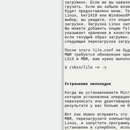
загружено. Если же вы нажали
грузить. Если вы забыли возм
будет предоставлено меню. Те
Linux, ker2418 или WindowsXP
выбор, вы увидите, что опция
загрузки. Загрузка Linux зап
Вы можете добавить опцию fal
указывает хранение в качеств
если текущий образ загружен.
следующая перезагрузка загру
После этого lilo.conf не буд
MBR требуется обновления при
LILO в MBR, вам нужно выполн
$ /sbin/lilo –v -v
Устранение неполадок
Когда вы устанавливаете Micr
котором установлена операцио
перезаписать или деактивиров
результате у вас больше не б
Вот как можно исправить эту 
MBR, перезагрузите компьютер
Linux, и запустите программу
установлен в суперблок, испо