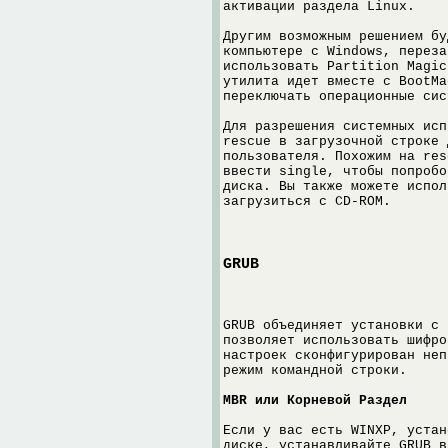
активации раздела Linux.
Другим возможным решением бу
компьютере с Windows, переза
использовать Partition Magic
утилита идет вместе с BootMa
переключать операционные сис
Для разрешения системных исп
rescue в загрузочной строке 
пользователя. Похожим на res
ввести single, чтобы попробо
диска. Вы также можете испол
загрузиться с CD-ROM.
GRUB
GRUB объединяет установки с 
позволяет использовать шифро
настроек сконфигурирован неп
режим командной строки.
MBR или Корневой Раздел
Если у вас есть WINXP, устан
диске, устанавливайте GRUB в