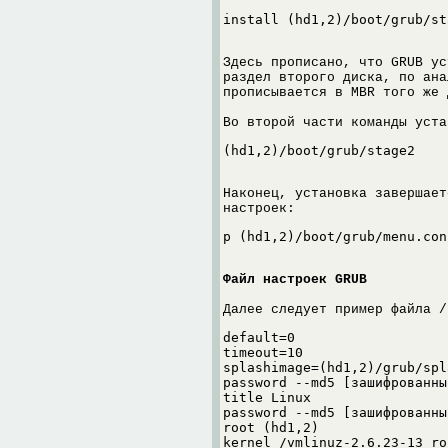
install (hd1,2)/boot/grub/st
Здесь прописано, что GRUB ус
раздел второго диска, по ана
прописывается в MBR того же 
Во второй части команды уста
(hd1,2)/boot/grub/stage2
Наконец, установка завершает
настроек:
p (hd1,2)/boot/grub/menu.con
Файл настроек GRUB
Далее следует пример файла /
default=0

timeout=10

splashimage=(hd1,2)/grub/spl
password --md5 [зашифрованны
title Linux

password --md5 [зашифрованны
root (hd1,2)

kernel /vmlinuz-2.6.23-13 ro