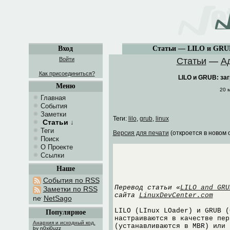
Вход
Статьи — LILO и GRUB
Войти
Статьи
—
А
Как присоединиться?
LILO и GRUB: за
Меню
20 
Главная
События
Заметки
Теги:
lilo
,
grub
,
linux
Статьи
↓
Теги
Версия для печати
(откроется в новом 
Поиск
О Проекте
Ссылки
Наше
События по RSS
Перевод статьи «
LILO and GRU
Заметки по RSS
сайта
LinuxDevCenter.com
NetSago
LILO (LInux LOader) и GRUB (
Популярное
настраиваются в качестве пер
Анархия и исходный код.
(устанавливаются в MBR) или 
by n0xi0uzz