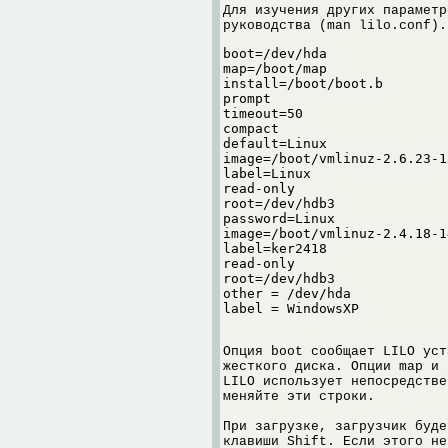
Для изучения других параметр
руководства (man lilo.conf).
boot=/dev/hda

map=/boot/map

install=/boot/boot.b

prompt

timeout=50

compact

default=Linux

image=/boot/vmlinuz-2.6.23-13
label=Linux

read-only

root=/dev/hdb3

password=Linux

image=/boot/vmlinuz-2.4.18-14
label=ker2418

read-only

root=/dev/hdb3

other = /dev/hda

label = WindowsXP
Опция boot сообщает LILO уст
жесткого диска. Опции map и 
LILO использует непосредстве
меняйте эти строки.
При загрузке, загрузчик буде
клавиши Shift. Если этого не