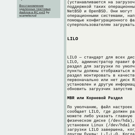
(устанавливаются на загрузоч
Восстановление
поддержкой таких операционны
удаленных текстовых
NetBSD и OpenBSD. Они могут 
файлов в ФС ext3
by
операционными системами, нап
scamelscrud
помощью конфигурационного фа
суперпользователям загружать
LILO
LILO — стандарт для всех дис
LILO, администратор правит ф
раздел для загрузки по умолч
пункты должны отображаться в
раздел монтировать в качеств
первоначально или нет диск R
установлен и другую информац
обновить загрузчик запустив 
MBR или Корневой Раздел
По умолчанию, файл настроек 
сообщает LILO, где должен ра
можете либо указать главную 
физическом диске (/dev/hda),
установки Linux (/dev/hda1 и
загрузки LILO завершена, ког
другом буквы: L-I-L-O. Когда