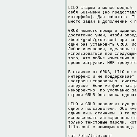
LILO старше и менее мощный. 
себя GUI-меню (но предоставл
интерфейс). Для работы с LIL
много задач в дополнение к п
GRUB немного проще в админис
достаточно умен, чтобы опред
/boot/grub/grub.conf при заг
один раз установить GRUB, ис
Любые изменения, сделанные в
использоваться при следующей
того, что любые изменения в 
время загрузки. MBR требуетс
В отличие от GRUB, LILO не и
интерфейс и не поддерживает 
настроен неправильно, систем
загрузке. Если же файл настр
некорректно, по умолчанию за
строки GRUB без риска сделат
LILO и GRUB позволяют суперп
одного пользователя. Оба име
одним лишь отличием. В то вр
использовать зашифрованные в
только текстовые пароли, кот
lilo.conf с помощью команды
cat /etc/lilo.conf