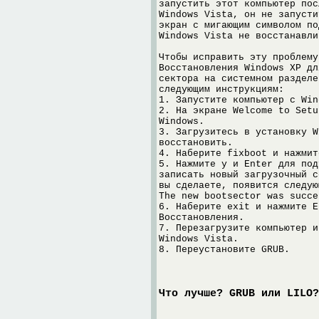
запустить этот компьютер пос
Windows Vista, он не запусти
экран с мигающим символом по
Windows Vista не восстанавли
Чтобы исправить эту проблему
Восстановления Windows XP дл
сектора на системном разделе
следующим инструкциям:
1. Запустите компьютер с Win
2. На экране Welcome to Setu
Windows.
3. Загрузитесь в установку W
восстановить.
4. Наберите fixboot и нажмит
5. Нажмите y и Enter для под
записать новый загрузочный с
вы сделаете, появится следую
The new bootsector was succe
6. Наберите exit и нажмите E
Восстановления.
7. Перезагрузите компьютер и
Windows Vista.
8. Переустановите GRUB.
Что лучше? GRUB или LILO?