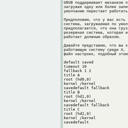
GRUB поддерживает механизм п
загружая одну или более запи
умолчанию перестает работать
Предположим, что у вас есть 
система, загружаемая по умол
предполагается, что она груз
резервная система, которая и
работает должным образом.
Давайте представим, что вы х
работающую систему среди A, 
файл настроек, подобный этом
default saved

timeout 10

fallback 1 2

title A

root (hd0,0)

kernel /kernel

savedefault fallback

title B

root (hd1,0)

kernel /kernel

savedefault fallback

title C

root (hd2,0)

kernel /kernel

savedefault