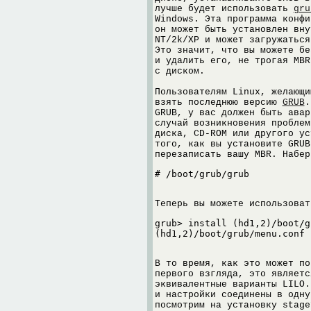
лучше будет использовать
gru
Windows. Эта программа конфи
он может быть установлен вну
NT/2k/XP и может загружаться
Это значит, что вы можете бе
и удалить его, не трогая MBR
с диском.
Пользователям Linux, желающи
взять последнюю версию
GRUB
.
GRUB, у вас должен быть авар
случай возникновения проблем
диска, CD-ROM или другого ус
того, как вы установите GRUB
перезаписать вашу MBR. Набер
# /boot/grub/grub
Теперь вы можете использоват
grub> install (hd1,2)/boot/g
(hd1,2)/boot/grub/menu.conf
В то время, как это может по
первого взгляда, это являетс
эквивалентные варианты LILO.
и настройки соединены в одну
посмотрим на установку stage