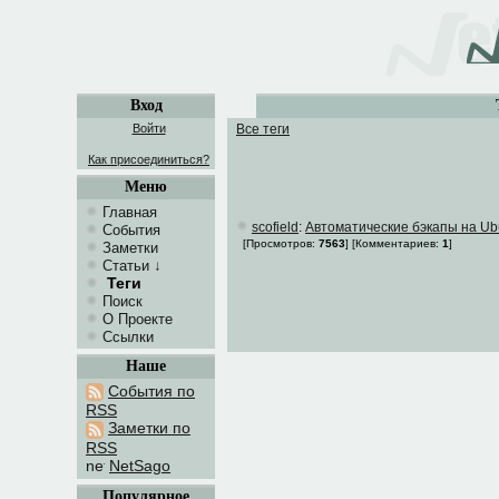
Вход
Войти
Все теги
Как присоединиться?
Меню
Главная
scofield
:
Автоматические бэкапы на Ub
События
[Просмотров:
7563
]
[Комментариев:
1
]
Заметки
Статьи
↓
Теги
Поиск
О Проекте
Ссылки
Наше
События по
RSS
Заметки по
RSS
NetSago
Популярное