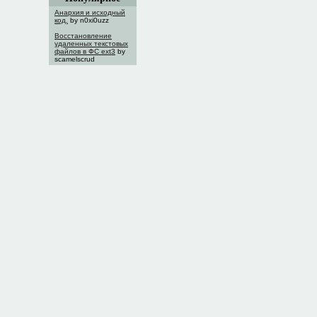
Анархия и исходный
код.
by n0xi0uzz
Восстановление
удаленных текстовых
файлов в ФС ext3
by
scamelscrud