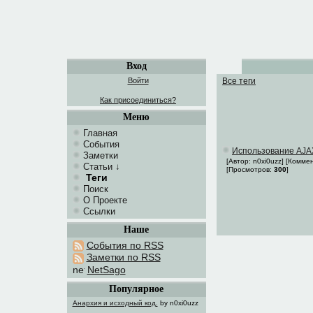
Вход
Войти
Все теги
Как присоединиться?
Меню
Главная
События
Использование AJAX
Заметки
[Автор: n0xi0uzz] [Комм
Статьи
↓
[Просмотров:
300
]
Теги
Поиск
О Проекте
Ссылки
Наше
События по RSS
Заметки по RSS
NetSago
Популярное
Анархия и исходный код.
by n0xi0uzz