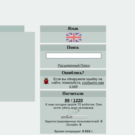
Язык
Поиск
Расширенный Поиск
Ошиблись?
Если вы обнаружили ошибку на
сайте, пожалуйста,
сообщите нам
о ней
.
Посчитали
88
/
1220
К нам сегодня зашли 70 роботов. Они
хотят убить всех человеков.
Зарегистрированных пользователей:
0
Онлайн:
0
Время генерации:
0.010
с