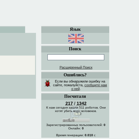
Язык
Поиск
Расширенный Поиск
Ошиблись?
Если вы обнаружили ошибку на
сайте, пожалуйста,
сообщите нам
о ней
.
Посчитали
217
/
1342
К нам сегодня зашли 511 роботов. Они
хотят убить всех человеков.
Зарегистрированных пользователей:
0
Онлайн:
0
Время генерации:
0.010
с