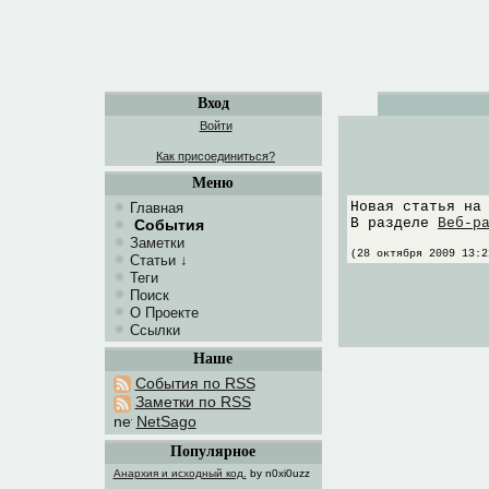
Вход
Войти
Как присоединиться?
Меню
Новая статья на
Главная
В разделе
Веб-р
События
Заметки
(28 октября 2009 13:2
Статьи
↓
Теги
Поиск
О Проекте
Ссылки
Наше
События по RSS
Заметки по RSS
NetSago
Популярное
Анархия и исходный код.
by n0xi0uzz