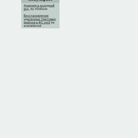
Анархия и исходный
код.
by n0xi0uzz
Восстановление
удаленных текстовых
файлов в ФС ext3
by
scamelscrud