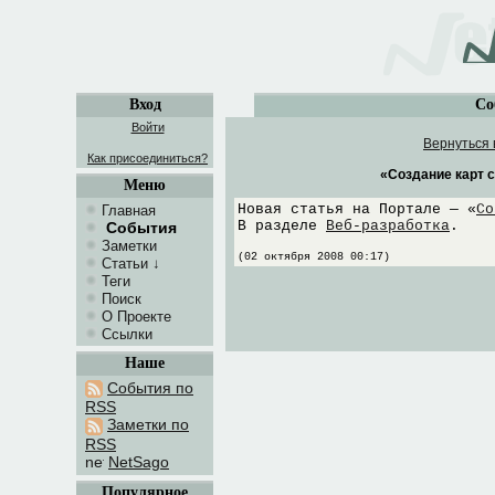
Вход
Со
Войти
Вернуться 
Как присоединиться?
«Создание карт 
Меню
Новая статья на Портале — «
Со
Главная
В разделе
Веб-разработка
.
События
Заметки
(02 октября 2008 00:17)
Статьи
↓
Теги
Поиск
О Проекте
Ссылки
Наше
События по
RSS
Заметки по
RSS
NetSago
Популярное