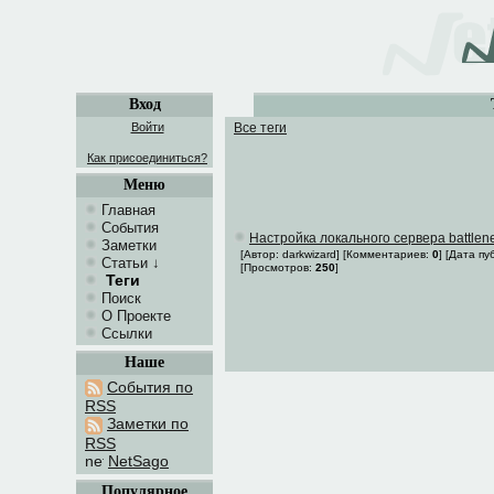
Вход
Войти
Все теги
Как присоединиться?
Меню
Главная
События
Настройка локального сервера battlenet
Заметки
[Автор: darkwizard] [Комментариев:
0
] [Дата п
Статьи
↓
[Просмотров:
250
]
Теги
Поиск
О Проекте
Ссылки
Наше
События по
RSS
Заметки по
RSS
NetSago
Популярное