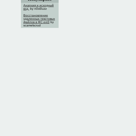
Анархия и исходный
код.
by n0xi0uzz
Восстановление
удаленных текстовых
файлов в ФС ext3
by
scamelscrud