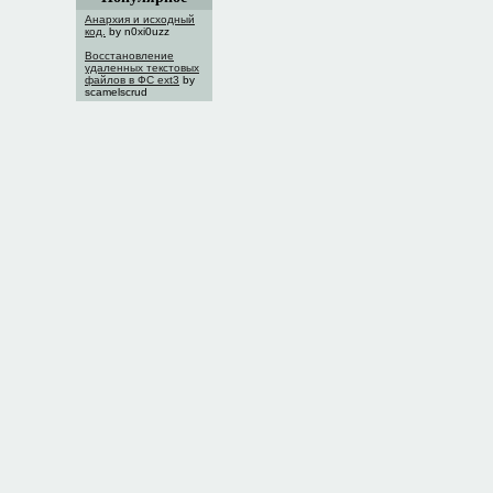
Анархия и исходный
код.
by n0xi0uzz
Восстановление
удаленных текстовых
файлов в ФС ext3
by
scamelscrud