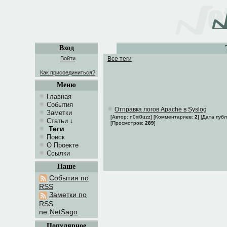
Вход
Войти
Все теги
Как присоединиться?
Меню
Главная
События
Отправка логов Apache в Syslog
Заметки
[Автор: n0xi0uzz] [Комментариев:
2
] [Дата пуб
Статьи
↓
[Просмотров:
289
]
Теги
Поиск
О Проекте
Ссылки
Наше
События по
RSS
Заметки по
RSS
NetSago
Популярное