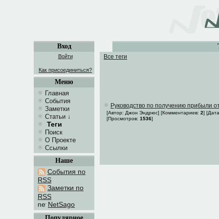
Вход
Войти
Все теги
Как присоединиться?
Меню
Главная
События
Руководство по получению прибыли о
Заметки
[Автор: Джон Эндрюс] [Комментариев:
2
] [Дат
Статьи
↓
[Просмотров:
1536
]
Теги
Поиск
О Проекте
Ссылки
Наше
События по
RSS
Заметки по
RSS
NetSago
Популярное