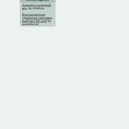
Анархия и исходный
код.
by n0xi0uzz
Восстановление
удаленных текстовых
файлов в ФС ext3
by
scamelscrud