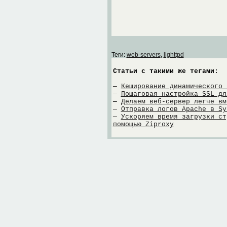
Теги:
web-servers
,
lighttpd
Статьи с такими же тегами:
—
Кеширование динамического 
—
Пошаговая настройка SSL дл
—
Делаем веб-сервер легче вм
—
Отправка логов Apache в Sy
—
Ускоряем время загрузки ст
помощью Ziproxy