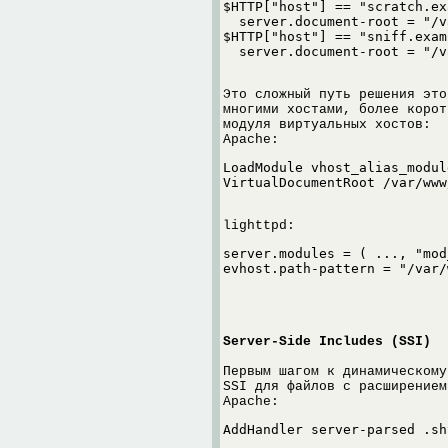
$HTTP["host"] == "scratch.ex
  server.document-root = "/v
$HTTP["host"] == "sniff.exam
  server.document-root = "/v
Это сложный путь решения это
многими хостами, более корот
модуля виртуальных хостов:
Apache:
LoadModule vhost_alias_modul
VirtualDocumentRoot /var/www
lighttpd:
server.modules = ( ..., "mod
evhost.path-pattern = "/var/
Server-Side Includes (SSI)
Первым шагом к динамическому
SSI для файлов с расширением
Apache:
AddHandler server-parsed .sh