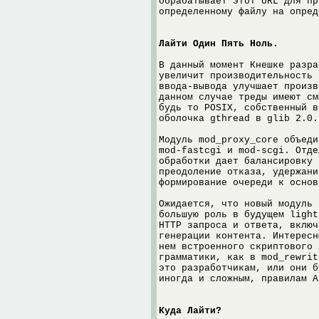
обрабатывает этот URL для пр
определенному файлу на опред
Лайти Один Пять Ноль.
В данный момент Кнешке разра
увеличит производительность 
ввода-вывода улучшает произв
данном случае треды имеют см
будь то POSIX, собственный в
оболочка gthread в glib 2.0.
Модуль mod_proxy_core объеди
mod-fastcgi и mod-scgi. Отде
обработки дает балансировку 
преодоление отказа, удержани
формирование очереди к основ
Ожидается, что новый модуль
большую роль в будущем light
HTTP запроса и ответа, включ
генерации контента. Интересн
нем встроенного скриптового 
грамматики, как в mod_rewrit
это разработчикам, или они б
иногда и сложным, правилам A
Куда Лайти?