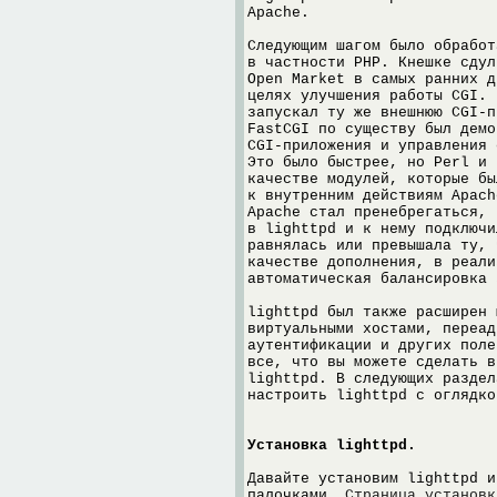
Apache.
Следующим шагом было обработ
в частности PHP. Кнешке сдул
Open Market в самых ранних д
целях улучшения работы CGI. 
запускал ту же внешнюю CGI-п
FastCGI по существу был демо
CGI-приложения и управления 
Это было быстрее, но Perl и 
качестве модулей, которые бы
к внутренним действиям Apach
Apache стал пренебрегаться, 
в lighttpd и к нему подключи
равнялась или превышала ту, 
качестве дополнения, в реали
автоматическая балансировка 
lighttpd был также расширен 
виртуальными хостами, переад
аутентификации и других поле
все, что вы можете сделать в
lighttpd. В следующих раздел
настроить lighttpd с оглядко
Установка lighttpd.
Давайте установим lighttpd и
палочками.
Страница установк