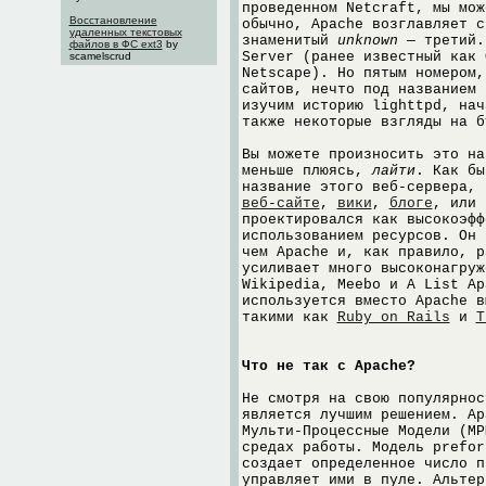
проведенном Netcraft, мы мож
Восстановление
обычно, Apache возглавляет с
удаленных текстовых
знаменитый
unknown
— третий.
файлов в ФС ext3
by
Server (ранее известный как 
scamelscrud
Netscape). Но пятым номером,
сайтов, нечто под названием 
изучим историю lighttpd, нач
также некоторые взгляды на б
Вы можете произносить это н
меньше плюясь,
лайти
. Как бы
название этого веб-сервера, 
веб-сайте
,
вики
,
блоге
, или
проектировался как высокоэфф
использованием ресурсов. Он 
чем Apache и, как правило, р
усиливает много высоконагруж
Wikipedia, Meebo и A List Ap
используется вместо Apache в
такими как
Ruby on Rails
и
T
Что не так с Apache?
Не смотря на свою популярнос
является лучшим решением. Ap
Мульти-Процессные Модели (MP
средах работы. Модель prefor
создает определенное число п
управляет ими в пуле. Альтер