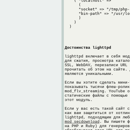
    ( "localhost" =>

      (

      "socket" => "/tmp/php-
      "bin-path" => "/usr/lo
      )

    )

  )
Достоинства lighttpd
lighttpd включает в себя мод
для сжатия, просмотра катало
SSL, WebDAV, перезаписи URL 
прочитать об этом на сайте. 
являются уникальными.
Если вы хотите сделать мини-
показывать тысячи флеш-ролик
mod_flv_streaming. YouTube о
статические файлы с помощью 
этот модуль.
Если у вас есть такой сайт с
как вам защититься от хотлин
lighttpd, подходящим для люб
mod_secdownload
. Вы пишете ф
на PHP и Ruby) для генериров