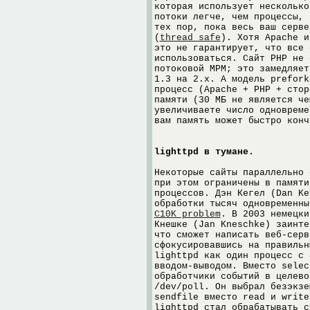
которая использует несколько
потоки легче, чем процессы, 
тех пор, пока весь ваш серве
(
thread safe
). Хотя Apache и
это не гарантирует, что все
использоваться. Сайт PHP не 
потоковой MPM; это замедляет
1.3 на 2.x. А модель prefork
процесс (Apache + PHP + стор
памяти (30 МБ не является че
увеличиваете число одновреме
вам память может быстро конч
lighttpd в тумане.
Некоторые сайты параллельно 
при этом ограничены в памяти
процессов. Дэн Кегел (Dan Ke
обработки тысяч одновременны
C10K problem
. В 2003 немецки
Кнешке (Jan Kneschke) заинте
что сможет написать веб-серв
сфокусировавшись на правильн
lighttpd как один процесс с 
вводом-выводом. Вместо selec
обработчики событий в целево
/dev/poll. Он выбрал безэкзе
sendfile вместо read и write
lighttpd стал обрабатывать с