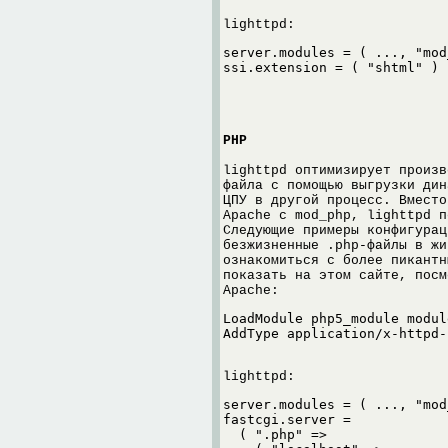
lighttpd:
server.modules = ( ..., "mod
ssi.extension = ( "shtml" )
PHP
lighttpd оптимизирует произв
файла с помощью выгрузки дин
ЦПУ в другой процесс. Вместо
Apache с mod_php, lighttpd п
Следующие примеры конфигурац
безжизненные .php-файлы в жи
ознакомиться с более пикантн
показать на этом сайте, пос
Apache:
LoadModule php5_module modul
AddType application/x-httpd-
lighttpd:
server.modules = ( ..., "mod
fastcgi.server =

  ( ".php" =>
