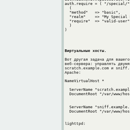
auth.require = ( "/special/" 
  (

  "method"   => "basic",

  "realm"    => "My Special 
  "require"  => "valid-user"

  )

)
Виртуальные хосты.
Вот другая задача для вашего
веб-сервера: управлять двумя
scratch.example.com и sniff.
Apache:
  ServerName "scratch.example
  ServerName "sniff.example.c
lighttpd: