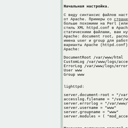
Начальная настройка.
С виду синтаксис файлов наст
от Apache. Примеры со
страни
больше похожими на Perl (или
стиль XML httpd.conf в Apach
статическими файлами, вам ну
Apache: document root, распо
имена user и group для работ
варианты Apache (httpd.conf)
Apache:
DocumentRoot /var/www/html

CustomLog /var/www/logs/acces
ErrorLog /var/www/logs/error

User www

lighttpd:
server.document-root = "/var
accesslog.filename = "/var/w
server.errorlog = "/var/www/
server.username = "www"

server.groupname = "www"
