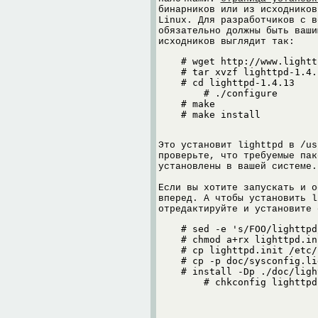
бинарников или из исходников
Linux. Для разработчиков с в
обязательно должны быть ваши
исходников выглядит так:
    # wget http://www.lightt
    # tar xvzf lighttpd-1.4.
    # cd lighttpd-1.4.13

        # ./configure

    # make

Это установит lighttpd в /us
проверьте, что требуемые пак
установлены в вашей системе.
Если вы хотите запускать и о
вперед. А чтобы установить l
отредактируйте и установите 
    # sed -e 's/FOO/lighttpd
    # chmod a+rx lighttpd.ini
    # cp lighttpd.init /etc/
    # cp -p doc/sysconfig.li
    # install -Dp ./doc/ligh