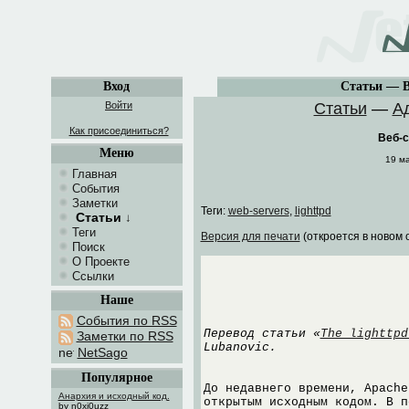
Вход
Статьи — Ве
Войти
Статьи
—
А
Как присоединиться?
Веб-с
Меню
19 м
Главная
События
Заметки
Теги:
web-servers
,
lighttpd
Статьи
↓
Теги
Версия для печати
(откроется в новом 
Поиск
О Проекте
Ссылки
Наше
События по RSS
Перевод статьи «
The lighttpd
Заметки по RSS
Lubanovic.
NetSago
Популярное
До недавнего времени, Apache
Анархия и исходный код.
открытым исходным кодом. В 
by n0xi0uzz