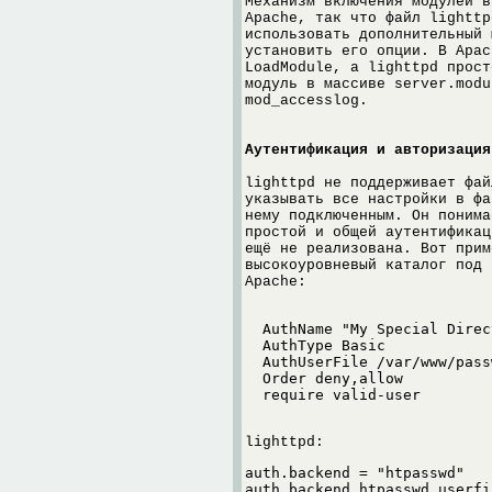
Механизм включения модулей в
Apache, так что файл lighttp
использовать дополнительный 
установить его опции. В Apac
LoadModule, а lighttpd прост
модуль в массиве server.modu
mod_accesslog.
Аутентификация и авторизация
lighttpd не поддерживает фай
указывать все настройки в фа
нему подключенным. Он понима
простой и общей аутентификац
ещё не реализована. Вот прим
высокоуровневый каталог под 
Apache:
  AuthName "My Special Direct
  AuthType Basic

  AuthUserFile /var/www/pass
  Order deny,allow

lighttpd:
auth.backend = "htpasswd"

auth.backend.htpasswd.userfi